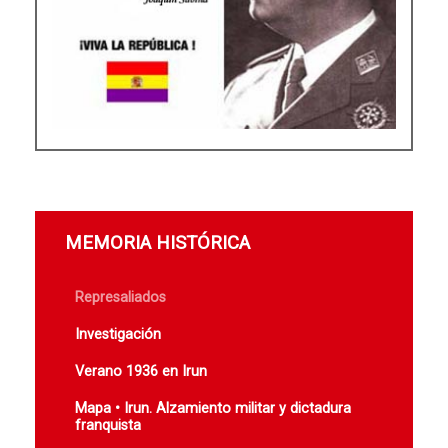
MEMORIA HISTÓRICA
Represaliados
Investigación
Verano 1936 en Irun
Mapa • Irun. Alzamiento militar y dictadura
franquista