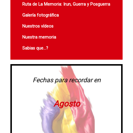
Ruta de La Memoria: Irun, Guerra y Posguerra
Galería fotográfica
Nuestros vídeos
Nuestra memoria
Sabias que...?
Fechas para recordar en
Agosto