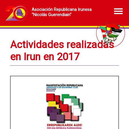
Asociación Republicana Irunesa
"Nicolás Guerendiain"
Actividades realizadas
en Irun en 2017