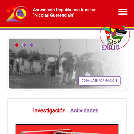
Asociación Republicana Irunesa
"Nicolás Guerendiain"
S
EXILIO
TODA LA INFORMACIÓN
Investigación
Actividades
-