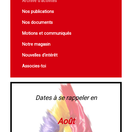
Archive d'activités
Nos publications
Nos documents
Motions et communiqués
Notre magasin
Nouvelles d'intérêt
Associes-toi
Dates à se rappeler en
Août