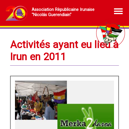
Association Rèpublicaine Irunaise
"Nicolás Guerendiain"
Activités ayant eu lieu à
Irun en 2011