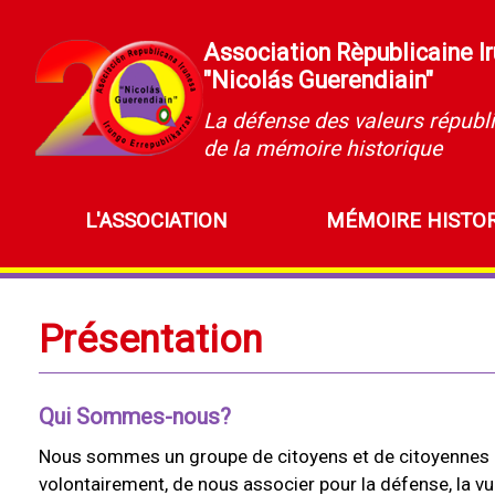
Association Rèpublicaine I
"Nicolás Guerendiain"
La défense des valeurs républi
de la mémoire historique
L'ASSOCIATION
MÉMOIRE HISTO
Présentation
Qui Sommes-nous?
Nous sommes un groupe de citoyens et de citoyennes d’Ir
volontairement, de nous associer pour la défense, la vu