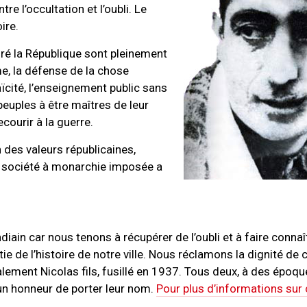
re l’occultation et l’oubli. Le
ire.
piré la République sont pleinement
me, la défense de la chose
laïcité, l’enseignement public sans
peuples à être maîtres de leur
ecourir à la guerre.
 des valeurs républicaines,
te société à monarchie imposée a
ain car nous tenons à récupérer de l’oubli et à faire connaî
ie de l’histoire de notre ville. Nous réclamons la dignité de
alement Nicolas fils, fusillé en 1937. Tous deux, à des époqu
 un honneur de porter leur nom.
Pour plus d’informations sur