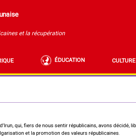
runaise
caines et la récupération
ÉDUCATION
RIQUE
CULTURE
un, qui, fiers de nous sentir républicains, avons décidé, li
lgarisation et la promotion des valeurs républicaines.