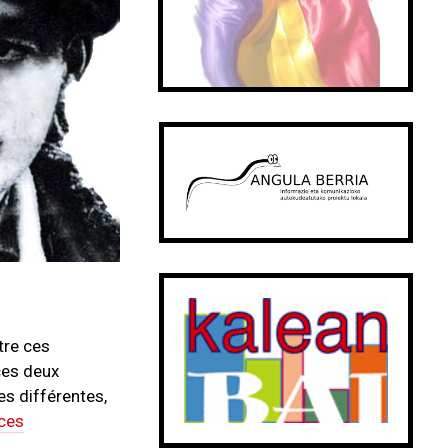
tre ces
 ces deux
es différentes,
 ces