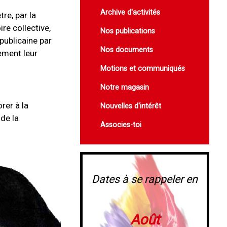
Archive d'activités
re, par la
re collective,
Nos publications
publicaine par
Nos documents
lement leur
Motions et communiqués
Notre magasin
rer à la
Nouvelles d'intérêt
de la
Associes-toi
Dates à se rappeler en
Août