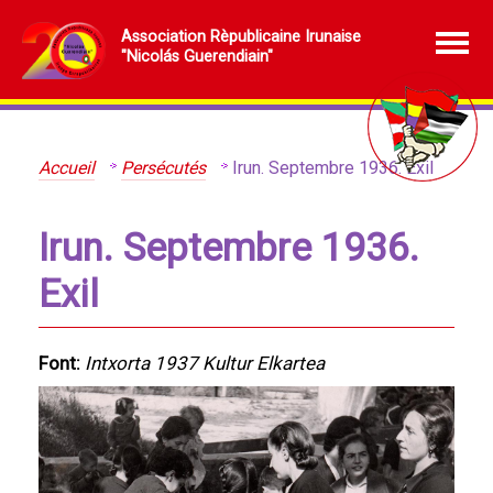
Association Rèpublicaine Irunaise
"Nicolás Guerendiain"
Accueil
Persécutés
Irun. Septembre 1936. Exil
Irun. Septembre 1936.
Exil
Font:
Intxorta 1937 Kultur Elkartea