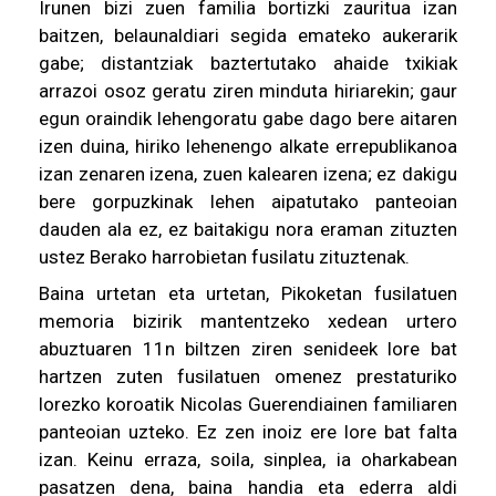
Irunen bizi zuen familia bortizki zauritua izan
baitzen, belaunaldiari segida emateko aukerarik
gabe; distantziak baztertutako ahaide txikiak
arrazoi osoz geratu ziren minduta hiriarekin; gaur
egun oraindik lehengoratu gabe dago bere aitaren
izen duina, hiriko lehenengo alkate errepublikanoa
izan zenaren izena, zuen kalearen izena; ez dakigu
bere gorpuzkinak lehen aipatutako panteoian
dauden ala ez, ez baitakigu nora eraman zituzten
ustez Berako harrobietan fusilatu zituztenak.
Baina urtetan eta urtetan, Pikoketan fusilatuen
memoria bizirik mantentzeko xedean urtero
abuztuaren 11n biltzen ziren senideek lore bat
hartzen zuten fusilatuen omenez prestaturiko
lorezko koroatik Nicolas Guerendiainen familiaren
panteoian uzteko. Ez zen inoiz ere lore bat falta
izan. Keinu erraza, soila, sinplea, ia oharkabean
pasatzen dena, baina handia eta ederra aldi