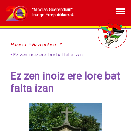
"Nicolás Guerendiain"
Irungo Errepublikarrak
Hasiera
Bazenekien...?
Ez zen inoiz ere lore bat falta izan
Ez zen inoiz ere lore bat
falta izan