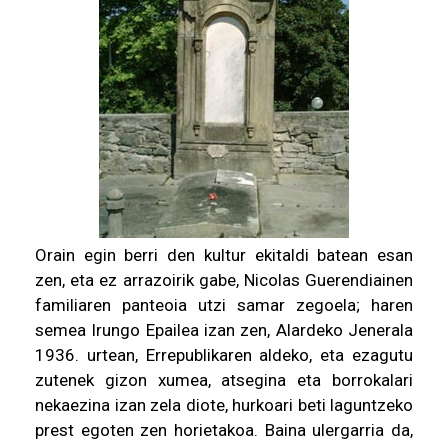
Orain egin berri den kultur ekitaldi batean esan
zen, eta ez arrazoirik gabe, Nicolas Guerendiainen
familiaren panteoia utzi samar zegoela; haren
semea Irungo Epailea izan zen, Alardeko Jenerala
1936. urtean, Errepublikaren aldeko, eta ezagutu
zutenek gizon xumea, atsegina eta borrokalari
nekaezina izan zela diote, hurkoari beti laguntzeko
prest egoten zen horietakoa. Baina ulergarria da,