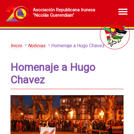
Asociación Republicana Irunesa
"Nicolás Guerendiain"
Inicio
Noticias
Homenaje a Hugo Chavez
Homenaje a Hugo
Chavez