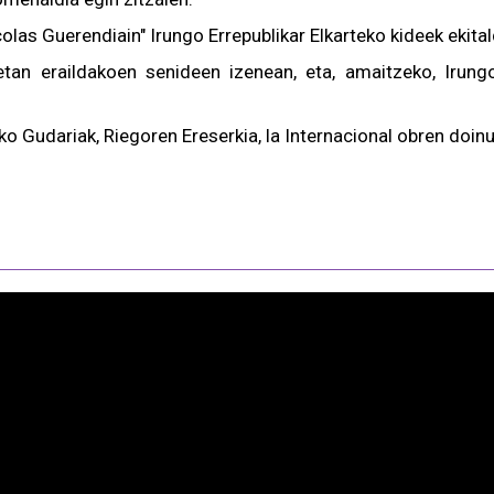
olas Guerendiain" Irungo Errepublikar Elkarteko kideek ekitald
tan eraildakoen senideen izenean, eta, amaitzeko, Irung
ko Gudariak, Riegoren Ereserkia, la Internacional obren do