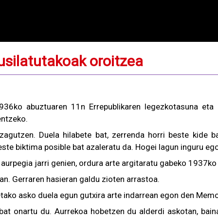
usilatutakoak oroitzea
1936ko abuztuaren 11n Errepublikaren legezkotasuna eta
entzeko.
ezagutzen. Duela hilabete bat, zerrenda horri beste kide 
beste biktima posible bat azaleratu da. Hogei lagun inguru eg
urpegia jarri genien, ordura arte argitaratu gabeko 1937ko 
an. Gerraren hasieran galdu zioten arrastoa.
ietako asko duela egun gutxira arte indarrean egon den Memo
 bat onartu du. Aurrekoa hobetzen du alderdi askotan, bain