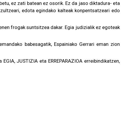
etu, ez zati batean ez osorik. Ez da jaso diktadura- eta
tzultzeari, edota egindako kalteak konpentsatzeari edo
en frogak suntsitzea dakar. Egia judizialik ez egoteak
ri emandako babesagatik, Espainiako Gerrari eman zion
eta EGIA, JUSTIZIA eta ERREPARAZIOA erreibindikatzen,