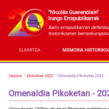
"Nicolás Guerendiain"
Irungo Errepublikarrak
Balio errepulikarren defents
historikoaren berreskurapen
ELKARTEA
MEMORIA HISTORIKO
Hasiera
Ekitaldiak 2022
Omenaldia Pikoketan 2022
Omenaldia Pikoketan - 20
Urtero bezala, 1936ko abuztuan Pikoketan eraildakoei o