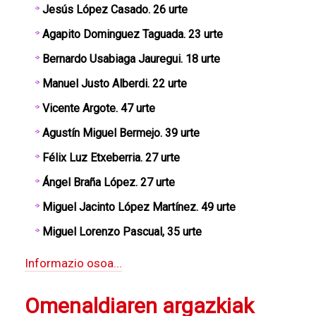
Jesús López Casado. 26 urte
Agapito Dominguez Taguada. 23 urte
Bernardo Usabiaga Jauregui. 18 urte
Manuel Justo Alberdi. 22 urte
Vicente Argote. 47 urte
Agustín Miguel Bermejo. 39 urte
Félix Luz Etxeberria. 27 urte
Ángel Braña López.
27 urte
Miguel Jacinto López Martínez. 49 urte
Miguel Lorenzo Pascual, 35 urte
Informazio osoa...
Omenaldiaren argazkiak