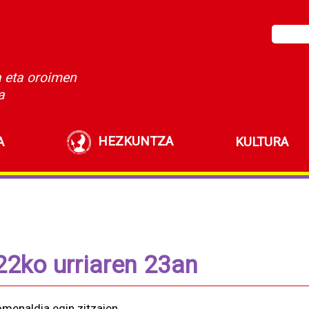
a eta oroimen
a
HEZKUNTZA
A
KULTURA
22ko urriaren 23an
menaldia egin zitzaien.