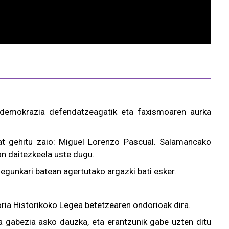
 demokrazia defendatzeagatik eta faxismoaren aurka
bat gehitu zaio: Miguel Lorenzo Pascual. Salamancako
on daitezkeela uste dugu.
egunkari batean agertutako argazki bati esker.
ria Historikoko Legea betetzearen ondorioak dira.
a gabezia asko dauzka, eta erantzunik gabe uzten ditu