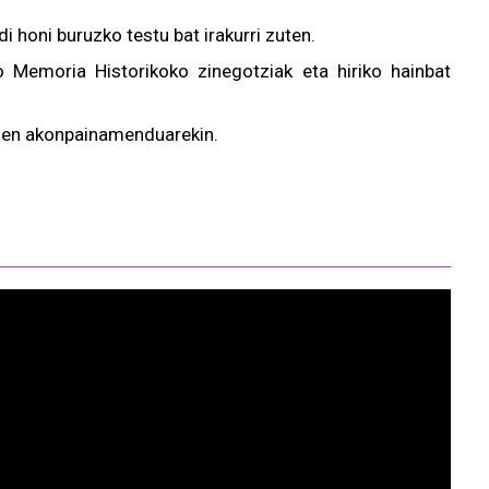
i honi buruzko testu bat irakurri zuten.
o Memoria Historikoko zinegotziak eta hiriko hainbat
inuen akonpainamenduarekin.