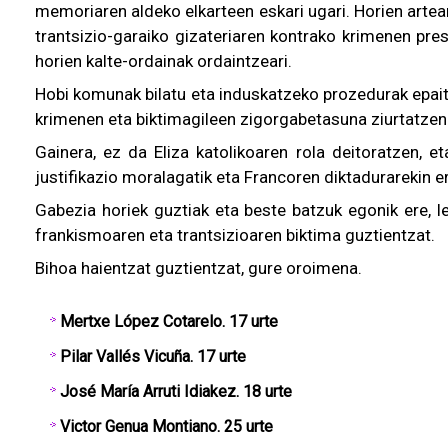
memoriaren aldeko elkarteen eskari ugari. Horien artean
trantsizio-garaiko gizateriaren kontrako krimenen pre
horien kalte-ordainak ordaintzeari.
Hobi komunak bilatu eta induskatzeko prozedurak epait
krimenen eta biktimagileen zigorgabetasuna ziurtatzen
Gainera, ez da Eliza katolikoaren rola deitoratzen, 
justifikazio moralagatik eta Francoren diktadurarekin e
Gabezia horiek guztiak eta beste batzuk egonik ere, 
frankismoaren eta trantsizioaren biktima guztientzat.
Bihoa haientzat guztientzat, gure oroimena.
Mertxe López Cotarelo. 17 urte
Pilar Vallés Vicuña. 17 urte
José María Arruti Idiakez. 18 urte
Victor Genua Montiano. 25 urte