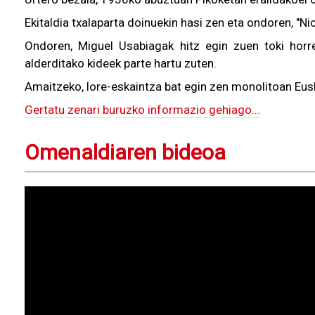
Ekitaldia txalaparta doinuekin hasi zen eta ondoren, "Nic
Ondoren, Miguel Usabiagak hitz egin zuen toki horre
alderditako kideek parte hartu zuten.
Amaitzeko, lore-eskaintza bat egin zen monolitoan Eus
Gertatu zenari buruzko informazio gehiago...
Omenaldiaren bideoa