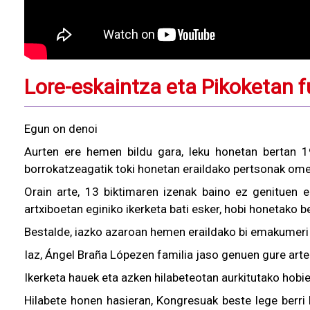
Lore-eskaintza eta Pikoketan f
Egun on denoi
Aurten ere hemen bildu gara, leku honetan bertan 
borrokatzeagatik toki honetan eraildako pertsonak om
Orain arte, 13 biktimaren izenak baino ez genituen 
artxiboetan eginiko ikerketa bati esker, hobi honetako 
Bestalde, iazko azaroan hemen eraildako bi emakumeri a
Iaz, Ángel Braña Lópezen familia jaso genuen gure arte
Ikerketa hauek eta azken hilabeteotan aurkitutako hob
Hilabete honen hasieran, Kongresuak beste lege berri