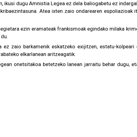
, ikusi dugu Amnistia Legea ez dela baliogabetu ez indargab
skribaezintasuna. Atea ixten zaio ondarearen espoliazioak i
egietara ezin eramateak frankismoak egindako milaka krimen
 du.
eta ez zaio barkamenik eskatzeko exijitzen, estatu-kolpea
rabateko elkarlanean aritzeagatik.
legean onetsitakoa betetzeko lanean jarraitu behar dugu, 