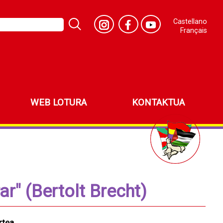
Castellano
Français
WEB LOTURA
KONTAKTUA
ar" (Bertolt Brecht)
rtea