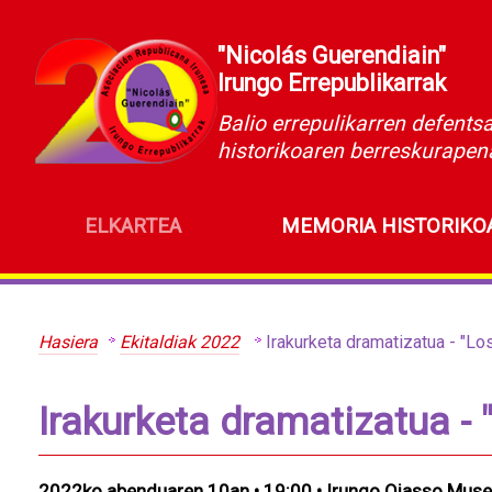
"Nicolás Guerendiain"
Irungo Errepublikarrak
Balio errepulikarren defents
historikoaren berreskurapen
ELKARTEA
MEMORIA HISTORIKO
Hasiera
Ekitaldiak 2022
Irakurketa dramatizatua - "Los
Irakurketa dramatizatua - 
2022ko abenduaren 10an • 19:00 • Irungo Oiasso Mus