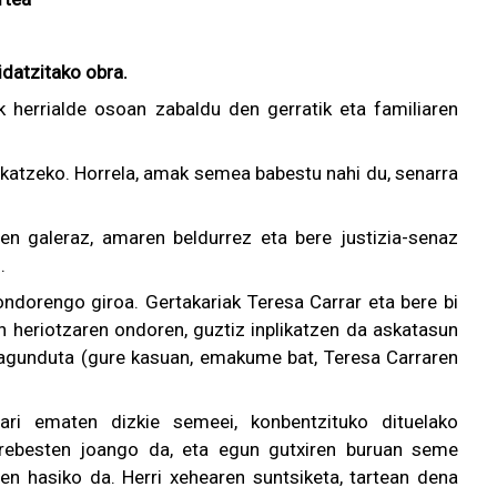
idatzitako obra.
k herrialde osoan zabaldu den gerratik eta familiaren
likatzeko. Horrela, amak semea babestu nahi du, senarra
en galeraz, amaren beldurrez eta bere justizia-senaz
.
ondorengo giroa. Gertakariak Teresa Carrar eta bere bi
n heriotzaren ondoren, guztiz inplikatzen da askatasun
 lagunduta (gure kasuan, emakume bat, Teresa Carraren
i ematen dizkie semeei, konbentzituko dituelako
ldrebesten joango da, eta egun gutxiren buruan seme
ten hasiko da. Herri xehearen suntsiketa, tartean dena