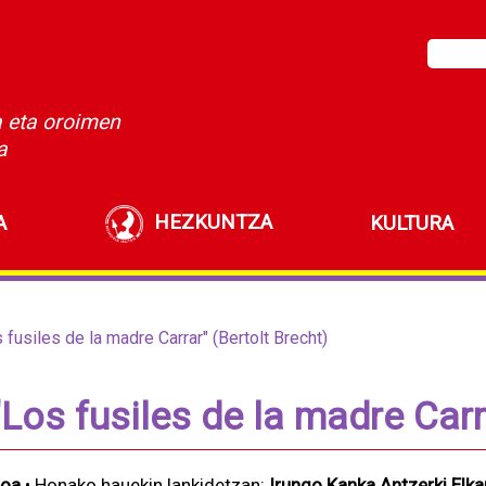
a eta oroimen
a
HEZKUNTZA
A
KULTURA
 fusiles de la madre Carrar" (Bertolt Brecht)
"Los fusiles de la madre Carr
eoa
• Honako hauekin lankidetzan:
Irungo Kanka Antzerki Elka