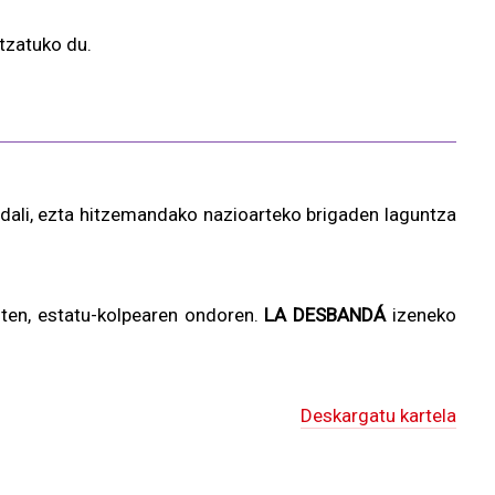
ltzatuko du.
bidali, ezta hitzemandako nazioarteko brigaden laguntza
uzten, estatu-kolpearen ondoren.
LA DESBANDÁ
izeneko
Deskargatu kartela