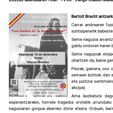
Bertolt Brecht antzer
Carrar andrearen fus
suntsipenetik babeste
Seme nagusia arrantza
galdu ondoren haren b
Seme nagusiak etsipe
ohartzen da, baina ger
Piezak, gainera, oso 
semeen bizitoki den a
eta justizia sentimen
ahizpa).
Ama kezkatuta dago
esperantzarekin, horrela tragedia orotatik urrundu
nagusiaren gorpua ekarriko diote etxera. Orduan, barr