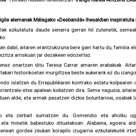
kigile alemanak Málagako «Desbandá» ihesaldian inspiratuta 
ilak ezkutatuta daude senarra gerran hil zutenetik, semea
ko.
n dabil, aitaren erantzukizuna bere gain hartu du, familia e
izitza arriskuan jar dezakeen edozertaz.
nez onartzen ditu Teresa Carrar amaren erabakiak. Aitar
takari historikoetan murgiltzea beste aukerarik ez du izango
ondo islatzen du Errepublikaren kontrako estatu-kolpearen 
rrantzale-etxe apalean kokatzen dira. Seme nagusia, aitare
duen alde, eta armak pasatzen dizkie boluntarioei, osabak
 eta zerbait sumatzen du. Gomendio eta aholku ugar
ko eta minetik babestuko dituelakoan. Alabaina, egoera a
enean gordea zeukan korapilo izugarria ezkutalekutik irte