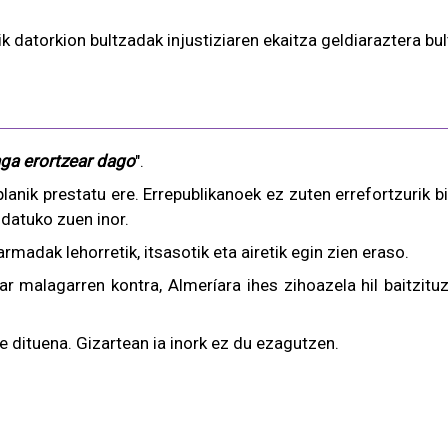
 datorkion bultzadak injustiziaren ekaitza geldiaraztera bu
ga erortzear dago
".
lanik prestatu ere. Errepublikanoek ez zuten errefortzurik 
datuko zuen inor.
rmadak lehorretik, itsasotik eta airetik egin zien eraso.
ar malagarren kontra, Almeríara ihes zihoazela hil baitzit
te dituena. Gizartean ia inork ez du ezagutzen.