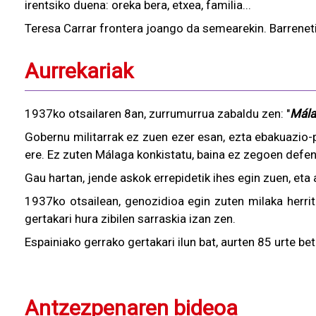
irentsiko duena: oreka bera, etxea, familia...
Teresa Carrar frontera joango da semearekin. Barrenetik
Aurrekariak
1937ko otsailaren 8an, zurrumurrua zabaldu zen: "
Mála
Gobernu militarrak ez zuen ezer esan, ezta ebakuazio-p
ere. Ez zuten Málaga konkistatu, baina ez zegoen defen
Gau hartan, jende askok errepidetik ihes egin zuen, eta a
1937ko otsailean, genozidioa egin zuten milaka herrit
gertakari hura zibilen sarraskia izan zen.
Espainiako gerrako gertakari ilun bat, aurten 85 urte be
Antzezpenaren bideoa