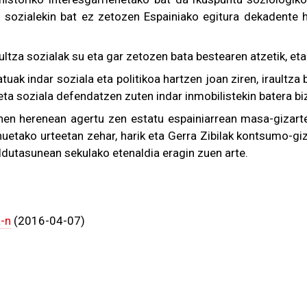
n sozialekin bat ez zetozen Espainiako egitura dekadente 
aultza sozialak su eta gar zetozen bata bestearen atzetik, et
tuak indar soziala eta politikoa hartzen joan ziren, iraultza 
a soziala defendatzen zuten indar inmobilistekin batera biz
en herenean agertu zen estatu espainiarrean masa-gizartea
nuetako urteetan zehar, harik eta Gerra Zibilak kontsumo-gi
eldutasunean sekulako etenaldia eragin zuen arte.
a-n
(2016-04-07)