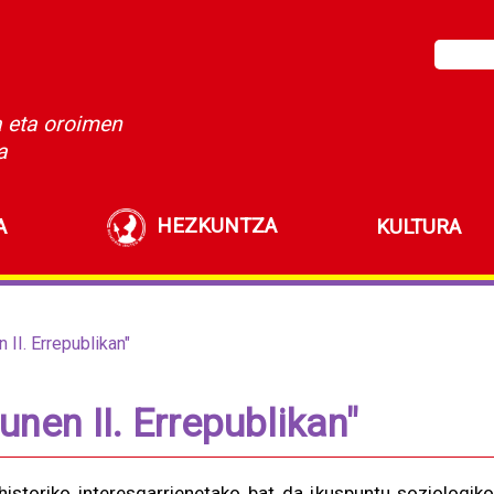
a eta oroimen
a
HEZKUNTZA
A
KULTURA
 II. Errepublikan"
unen II. Errepublikan"
historiko interesgarrienetako bat da ikuspuntu soziologiko