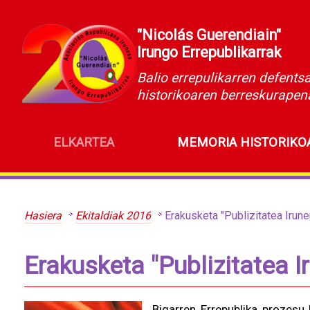
"Nicolás Guerendiain"
Irungo Errepublikarrak
Balio errepulikarren defents
historikoaren berreskurapen
ELKARTEA
MEMORIA HISTORIKO
Hasiera
Ekitaldiak 2016
Erakusketa "Publizitatea Irunen
Erakusketa "Publizitatea Ir
Bigarren Errepublika prozesu 