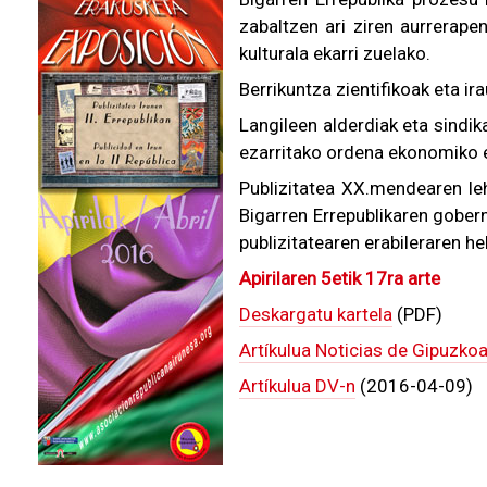
zabaltzen ari ziren aurrerape
kulturala ekarri zuelako.
Berrikuntza zientifikoak eta ir
Langileen alderdiak eta sindika
ezarritako ordena ekonomiko et
Publizitatea XX.mendearen leh
Bigarren Errepublikaren gober
publizitatearen erabileraren h
Apirilaren 5etik 17ra arte
Deskargatu kartela
(PDF)
Artíkulua Noticias de Gipuzko
Artíkulua DV-n
(2016-04-09)