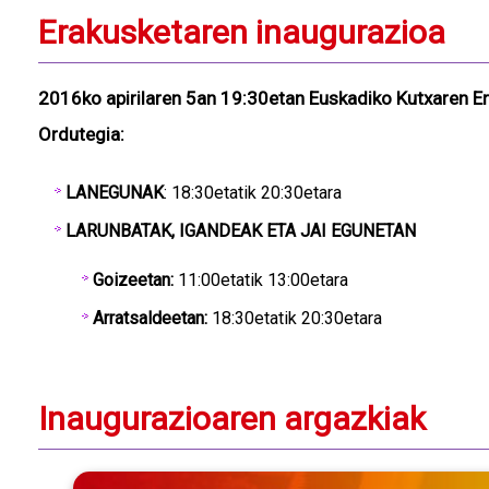
Erakusketaren inaugurazioa
2016ko apirilaren 5an 19:30etan Euskadiko Kutxaren E
Ordutegia:
LANEGUNAK
: 18:30etatik 20:30etara
LARUNBATAK, IGANDEAK ETA JAI EGUNETAN
Goizeetan:
11:00etatik 13:00etara
Arratsaldeetan:
18:30etatik 20:30etara
Inaugurazioaren argazkiak