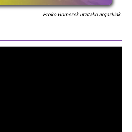
Proko Gomezek utzitako argazkiak.