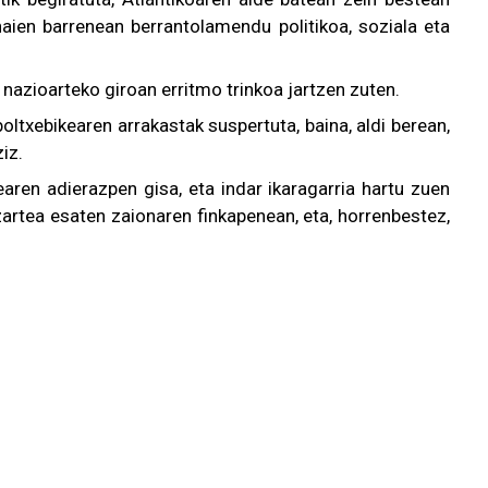
haien barrenean berrantolamendu politikoa, soziala eta
a nazioarteko giroan erritmo trinkoa jartzen zuten.
boltxebikearen arrakastak suspertuta, baina, aldi berean,
iz.
ren adierazpen gisa, eta indar ikaragarria hartu zuen
zartea esaten zaionaren finkapenean, eta, horrenbestez,