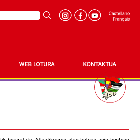
Castellano
Français
WEB LOTURA
KONTAKTUA
tik begiratuta, Atlantikoaren alde batean zein bestean