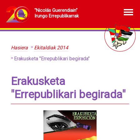
"Nicolás Guerendiain"
Irungo Errepublikarrak
Hasiera
Ekitaldiak 2014
Erakusketa "Errepublikari begirada"
Erakusketa
"Errepublikari begirada"