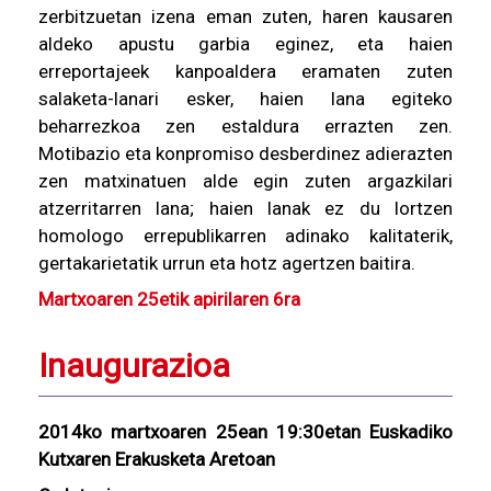
zerbitzuetan izena eman zuten, haren kausaren
aldeko apustu garbia eginez, eta haien
erreportajeek kanpoaldera eramaten zuten
salaketa-lanari esker, haien lana egiteko
beharrezkoa zen estaldura errazten zen.
Motibazio eta konpromiso desberdinez adierazten
zen matxinatuen alde egin zuten argazkilari
atzerritarren lana; haien lanak ez du lortzen
homologo errepublikarren adinako kalitaterik,
gertakarietatik urrun eta hotz agertzen baitira.
Martxoaren 25etik apirilaren 6ra
Inaugurazioa
2014ko martxoaren 25ean 19:30etan Euskadiko
Kutxaren Erakusketa Aretoan