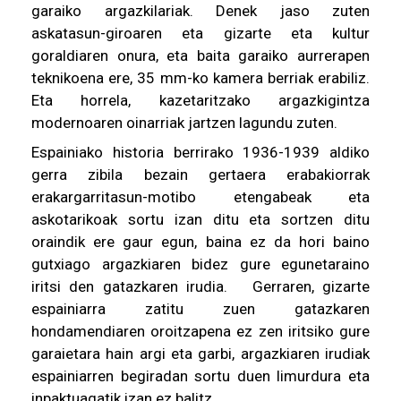
garaiko argazkilariak. Denek jaso zuten
askatasun-giroaren eta gizarte eta kultur
goraldiaren onura, eta baita garaiko aurrerapen
teknikoena ere, 35 mm-ko kamera berriak erabiliz.
Eta horrela, kazetaritzako argazkigintza
modernoaren oinarriak jartzen lagundu zuten.
Espainiako historia berrirako 1936-1939 aldiko
gerra zibila bezain gertaera erabakiorrak
erakargarritasun-motibo etengabeak eta
askotarikoak sortu izan ditu eta sortzen ditu
oraindik ere gaur egun, baina ez da hori baino
gutxiago argazkiaren bidez gure egunetaraino
iritsi den gatazkaren irudia. Gerraren, gizarte
espainiarra zatitu zuen gatazkaren
hondamendiaren oroitzapena ez zen iritsiko gure
garaietara hain argi eta garbi, argazkiaren irudiak
espainiarren begiradan sortu duen limurdura eta
inpaktuagatik izan ez balitz.