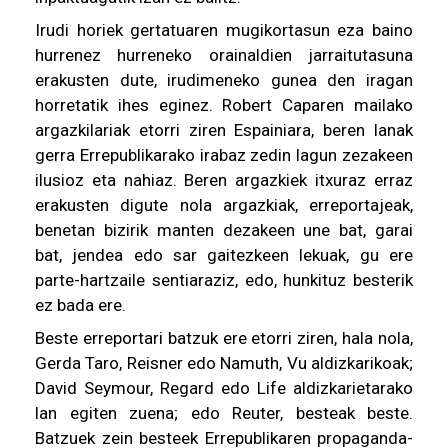
Irudi horiek gertatuaren mugikortasun eza baino
hurrenez hurreneko orainaldien jarraitutasuna
erakusten dute, irudimeneko gunea den iragan
horretatik ihes eginez. Robert Caparen mailako
argazkilariak etorri ziren Espainiara, beren lanak
gerra Errepublikarako irabaz zedin lagun zezakeen
ilusioz eta nahiaz. Beren argazkiek itxuraz erraz
erakusten digute nola argazkiak, erreportajeak,
benetan bizirik manten dezakeen une bat, garai
bat, jendea edo sar gaitezkeen lekuak, gu ere
parte-hartzaile sentiaraziz, edo, hunkituz besterik
ez bada ere.
Beste erreportari batzuk ere etorri ziren, hala nola,
Gerda Taro, Reisner edo Namuth, Vu aldizkarikoak;
David Seymour, Regard edo Life aldizkarietarako
lan egiten zuena; edo Reuter, besteak beste.
Batzuek zein besteek Errepublikaren propaganda-