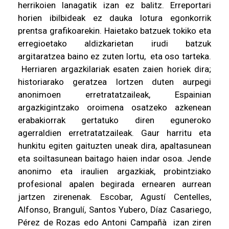
herrikoien lanagatik izan ez balitz. Erreportari
horien ibilbideak ez dauka lotura egonkorrik
prentsa grafikoarekin. Haietako batzuek tokiko eta
erregioetako aldizkarietan irudi batzuk
argitaratzea baino ez zuten lortu, eta oso tarteka.
Herriaren argazkilariak esaten zaien horiek dira;
historiarako geratzea lortzen duten aurpegi
anonimoen erretratatzaileak, Espainian
argazkigintzako oroimena osatzeko azkenean
erabakiorrak gertatuko diren eguneroko
agerraldien erretratatzaileak. Gaur harritu eta
hunkitu egiten gaituzten uneak dira, apaltasunean
eta soiltasunean baitago haien indar osoa. Jende
anonimo eta iraulien argazkiak, probintziako
profesional apalen begirada ernearen aurrean
jartzen zirenenak. Escobar, Agustí Centelles,
Alfonso, Brangulí, Santos Yubero, Díaz Casariego,
Pérez de Rozas edo Antoni Campañà izan ziren