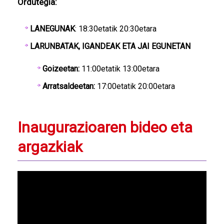
Ordutegia:
LANEGUNAK
: 18:30etatik 20:30etara
LARUNBATAK, IGANDEAK ETA JAI EGUNETAN
Goizeetan:
11:00etatik 13:00etara
Arratsaldeetan:
17:00etatik 20:00etara
Inaugurazioaren bideo eta
argazkiak