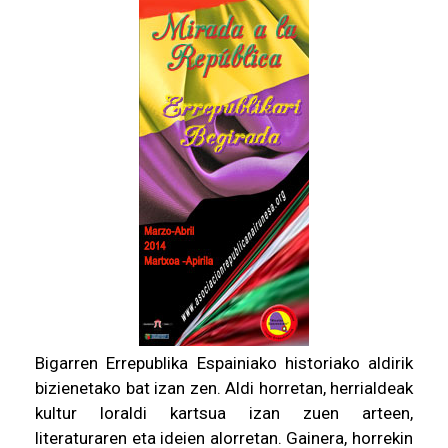
Bigarren Errepublika Espainiako historiako aldirik
bizienetako bat izan zen. Aldi horretan, herrialdeak
kultur loraldi kartsua izan zuen arteen,
literaturaren eta ideien alorretan. Gainera, horrekin