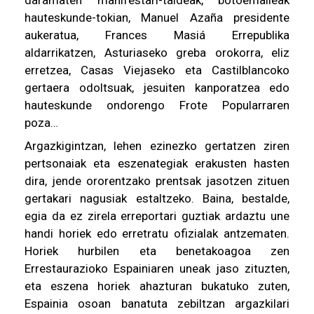
daramaten manifestari-taldeak, botoemaileak
hauteskunde-tokian, Manuel Azaña presidente
aukeratua, Frances Masiá Errepublika
aldarrikatzen, Asturiaseko greba orokorra, eliz
erretzea, Casas Viejaseko eta Castilblancoko
gertaera odoltsuak, jesuiten kanporatzea edo
hauteskunde ondorengo Frote Popularraren
poza…
Argazkigintzan, lehen ezinezko gertatzen ziren
pertsonaiak eta eszenategiak erakusten hasten
dira, jende ororentzako prentsak jasotzen zituen
gertakari nagusiak estaltzeko. Baina, bestalde,
egia da ez zirela erreportari guztiak ardaztu une
handi horiek edo erretratu ofizialak antzematen.
Horiek hurbilen eta benetakoagoa zen
Errestaurazioko Espainiaren uneak jaso zituzten,
eta eszena horiek ahazturan bukatuko zuten,
Espainia osoan banatuta zebiltzan argazkilari