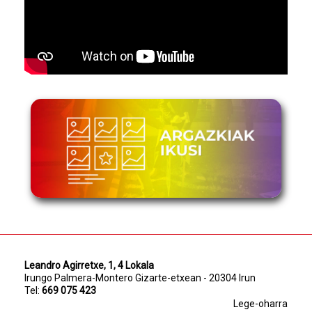
Leandro Agirretxe, 1, 4 Lokala
Irungo Palmera-Montero Gizarte-etxean - 20304 Irun
Tel:
669 075 423
Lege-oharra