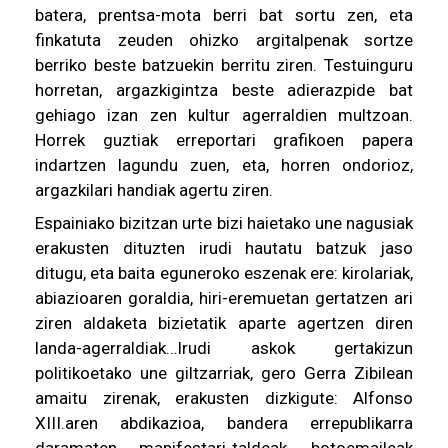
batera, prentsa-mota berri bat sortu zen, eta
finkatuta zeuden ohizko argitalpenak sortze
berriko beste batzuekin berritu ziren. Testuinguru
horretan, argazkigintza beste adierazpide bat
gehiago izan zen kultur agerraldien multzoan.
Horrek guztiak erreportari grafikoen papera
indartzen lagundu zuen, eta, horren ondorioz,
argazkilari handiak agertu ziren.
Espainiako bizitzan urte bizi haietako une nagusiak
erakusten dituzten irudi hautatu batzuk jaso
ditugu, eta baita eguneroko eszenak ere: kirolariak,
abiazioaren goraldia, hiri-eremuetan gertatzen ari
ziren aldaketa bizietatik aparte agertzen diren
landa-agerraldiak…Irudi askok gertakizun
politikoetako une giltzarriak, gero Gerra Zibilean
amaitu zirenak, erakusten dizkigute: Alfonso
XIII.aren abdikazioa, bandera errepublikarra