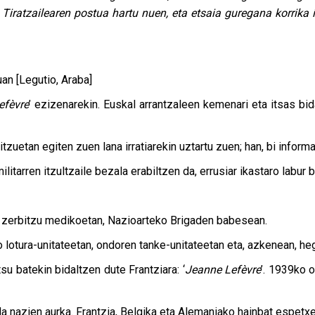
 Tiratzailearen postua hartu nuen, eta etsaia guregana korrika
an [Legutio, Araba]
efèvre
’ ezizenarekin. Euskal arrantzaleen kemenari eta itsas bid
zuetan egiten zuen lana irratiarekin uztartu zuen; han, bi informa
litarren itzultzaile bezala erabiltzen da, errusiar ikastaro labur 
en zerbitzu medikoetan, Nazioarteko Brigaden babesean.
o lotura-unitateetan, ondoren tanke-unitateetan eta, azkenean, he
su batekin bidaltzen dute Frantziara: ‘
Jeanne Lefèvre
’. 1939ko 
a nazien aurka. Frantzia, Belgika eta Alemaniako hainbat espetxeta