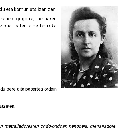
du eta komunista izan zen.
tzapen gogorra, herriaren
azional baten alde borroka
du bere aita pasartea ordain
atzaten.
n metrailadorearen ondo-ondoan nengoela, metrailadore