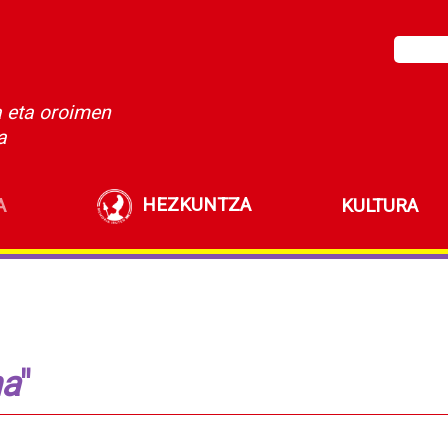
a eta oroimen
a
HEZKUNTZA
A
KULTURA
ha
"