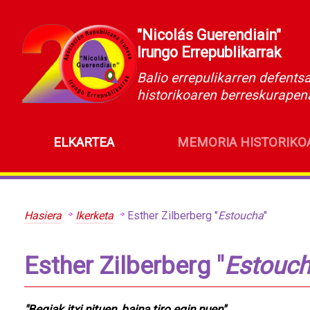
"Nicolás Guerendiain"
Irungo Errepublikarrak
Balio errepulikarren defents
historikoaren berreskurapen
ELKARTEA
MEMORIA HISTORIKO
Hasiera
Ikerketa
Esther Zilberberg "
Estoucha
"
Esther Zilberberg "
Estouc
"Begiak itxi nituen, baina tiro egin nuen"