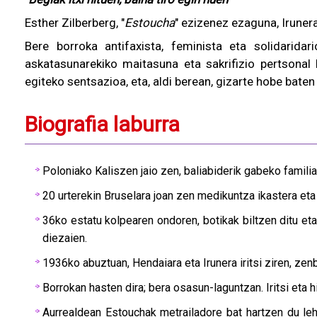
Esther Zilberberg, "
Estoucha
" ezizenez ezaguna, Iruner
Bere borroka antifaxista, feminista eta solidaridar
askatasunarekiko maitasuna eta sakrifizio pertsonal h
egiteko sentsazioa, eta, aldi berean, gizarte hobe baten 
Biografia laburra
Poloniako Kaliszen jaio zen, baliabiderik gabeko familia
20 urterekin Bruselara joan zen medikuntza ikastera eta
36ko estatu kolpearen ondoren, botikak biltzen ditu et
diezaien.
1936ko abuztuan, Hendaiara eta Irunera iritsi ziren, zen
Borrokan hasten dira; bera osasun-laguntzan. Iritsi eta h
Aurrealdean Estouchak metrailadore bat hartzen du leh