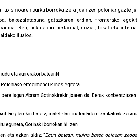
a faxismoaren aurka borrokatzera joan zen poloniar gazte ju
ioa, bakezaletasuna gatazkaren erdian, fronterako egoki
andia. Beti, askatasun pertsonal, sozial, lokal eta intern
aldeko ilusioa.
 judu eta aurrerakoi bateanN
 Poloniako erregimenetik ihes egitera.
a bere lagun Abram Gotinskirekin joaten da. Berak konbentzitzen 
bait langilerekin batera; maletetan, metrailadore zatikatuak zeram
iru egunera, Gotinski borrokan hil zen.
en eta azken aldiz: “
Egun batean, muino baten gainean zegoe