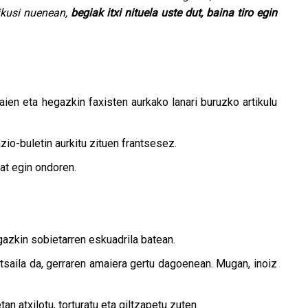
 ikusi nuenean,
begiak itxi nituela uste dut, baina tiro egin
aien eta hegazkin faxisten aurkako lanari buruzko artikulu
zio-buletin aurkitu zituen frantsesez.
bat egin ondoren.
gazkin sobietarren eskuadrila batean.
otsaila da, gerraren amaiera gertu dagoenean. Mugan, inoiz
n atxilotu, torturatu eta giltzapetu zuten.