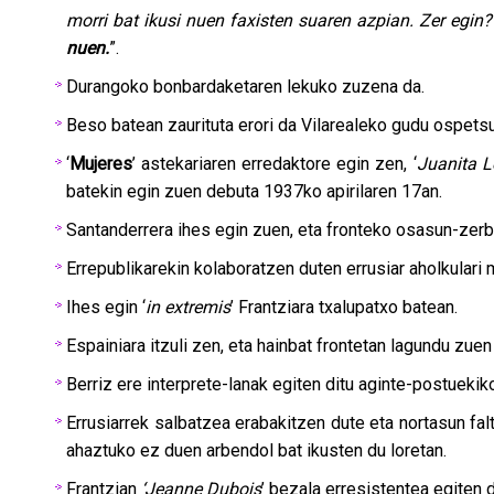
morri bat ikusi nuen faxisten suaren azpian. Zer egin?
nuen.
”.
Durangoko bonbardaketaren lekuko zuzena da.
Beso batean zaurituta erori da Vilarealeko gudu ospetsu
‘
Mujeres
’ astekariaren erredaktore egin zen, ‘
Juanita L
batekin egin zuen debuta 1937ko apirilaren 17an.
Santanderrera ihes egin zuen, eta fronteko osasun-zerbit
Errepublikarekin kolaboratzen duten errusiar aholkulari mi
Ihes egin ‘
in extremis
’ Frantziara txalupatxo batean.
Espainiara itzuli zen, eta hainbat frontetan lagundu zu
Berriz ere interprete-lanak egiten ditu aginte-postuekik
Errusiarrek salbatzea erabakitzen dute eta nortasun falt
ahaztuko ez duen arbendol bat ikusten du loretan.
Frantzian
‘Jeanne Dubois
’ bezala erresistentea egiten d