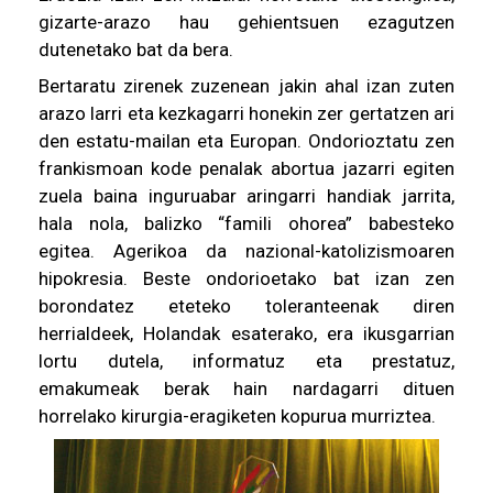
gizarte-arazo hau gehientsuen ezagutzen
dutenetako bat da bera.
Bertaratu zirenek zuzenean jakin ahal izan zuten
arazo larri eta kezkagarri honekin zer gertatzen ari
den estatu-mailan eta Europan. Ondorioztatu zen
frankismoan kode penalak abortua jazarri egiten
zuela baina inguruabar aringarri handiak jarrita,
hala nola, balizko “famili ohorea” babesteko
egitea. Agerikoa da nazional-katolizismoaren
hipokresia. Beste ondorioetako bat izan zen
borondatez eteteko toleranteenak diren
herrialdeek, Holandak esaterako, era ikusgarrian
lortu dutela, informatuz eta prestatuz,
emakumeak berak hain nardagarri dituen
horrelako kirurgia-eragiketen kopurua murriztea.