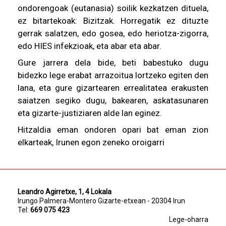
ondorengoak (eutanasia) soilik kezkatzen dituela,
ez bitartekoak: Bizitzak. Horregatik ez dituzte
gerrak salatzen, edo gosea, edo heriotza-zigorra,
edo HIES infekzioak, eta abar eta abar.
Gure jarrera dela bide, beti babestuko dugu
bidezko lege erabat arrazoitua lortzeko egiten den
lana, eta gure gizartearen errealitatea erakusten
saiatzen segiko dugu, bakearen, askatasunaren
eta gizarte-justiziaren alde lan eginez.
Hitzaldia eman ondoren opari bat eman zion
elkarteak, Irunen egon zeneko oroigarri
Leandro Agirretxe, 1, 4 Lokala
Irungo Palmera-Montero Gizarte-etxean - 20304 Irun
Tel:
669 075 423
Lege-oharra