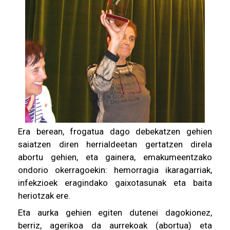
Era berean, frogatua dago debekatzen gehien
saiatzen diren herrialdeetan gertatzen direla
abortu gehien, eta gainera, emakumeentzako
ondorio okerragoekin: hemorragia ikaragarriak,
infekzioek eragindako gaixotasunak eta baita
heriotzak ere.
Eta aurka gehien egiten dutenei dagokionez,
berriz, agerikoa da aurrekoak (abortua) eta