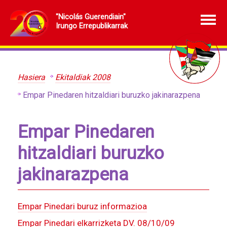
"Nicolás Guerendiain"
Irungo Errepublikarrak
Hasiera
Ekitaldiak 2008
Empar Pinedaren hitzaldiari buruzko jakinarazpena
Empar Pinedaren
hitzaldiari buruzko
jakinarazpena
Empar Pinedari buruz informazioa
Empar Pinedari elkarrizketa DV. 08/10/09