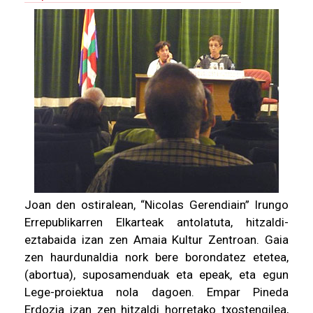
Joan den ostiralean, “Nicolas Gerendiain” Irungo
Errepublikarren Elkarteak antolatuta, hitzaldi-
eztabaida izan zen Amaia Kultur Zentroan. Gaia
zen haurdunaldia nork bere borondatez etetea,
(abortua), suposamenduak eta epeak, eta egun
Lege-proiektua nola dagoen. Empar Pineda
Erdozia izan zen hitzaldi horretako txostengilea,