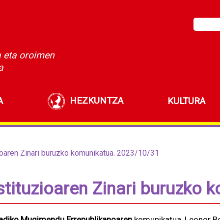
a eta oroimen
a
HEZKUNTZA
A
KULTURA
oaren Zinari buruzko komunikatua. 2023/10/31
tituzioaren Zinari buruzko 
adiko Mugimendu Errepublikanoaren
komunikatua, Leonor Bo