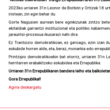
2023ko urriaren 31n Leonor de Borbón y Ortizek 18 urt
iristean, zin egin behar du
Gorte Nagusien aurrean bere eginkizunak zintzo bete
ekitaldiak garrantzi instituzional eta politiko nabarm
jarauntsi-prozesua ikusarazi nahi dira.
Ez Trantsizio demokratikoan, ez geroago, ezin izan du
eskubide horren alde, eta, beraz, monarkia edo errepub
Printzipio demokratikoekin bat etorriz, urriaren 31n 
herritarren erabakitzeko eskubidea eta Errepublika.
Urriaren 31n Errepublikaren bandera leiho eta balkoieta
Gora Errepublika!!
Agiria deskargatu