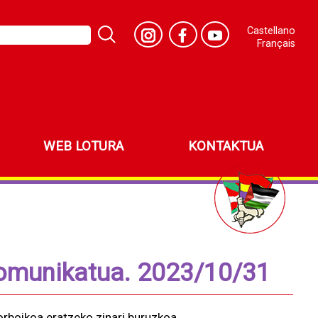
Castellano
Français
WEB LOTURA
KONTAKTUA
komunikatua. 2023/10/31
rboikoa eratzeko zinari buruzkoa.