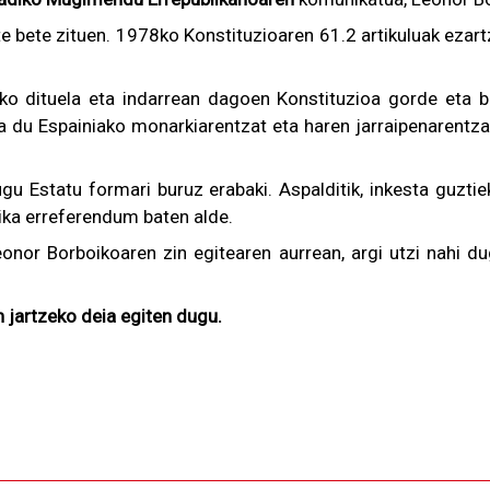
e bete zituen. 1978ko Konstituzioaren 61.2 artikuluak ezart
ko dituela eta indarrean dagoen Konstituzioa gorde eta 
ena du Espainiako monarkiarentzat eta haren jarraipenarentz
gu Estatu formari buruz erabaki. Aspalditik, inkesta guzti
lika erreferendum baten alde.
Leonor Borboikoaren zin egitearen aurrean, argi utzi nahi d
n jartzeko deia egiten dugu.