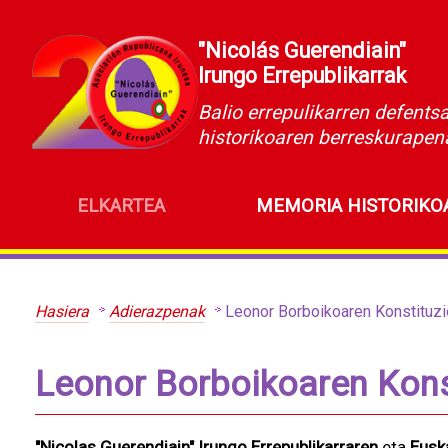
"Nicolás Guerendiain"
Irungo Errepublikarrak
Balio errepulikarren defents
historikoaren berreskurapen
ELKARTEA
MEMORIA HISTORIKO
Hasiera
Adierazpenak
Leonor Borboikoaren Konstituzi
Leonor Borboikoaren Kons
"Nicolas Guerendiain" Irungo Errepublikarraren
eta
Eusk