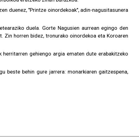
zen duenez, "Printze oinordekoak", adin-nagusitasunera
betearaziko duela. Gorte Nagusien aurrean egingo den
at. Zin horren bidez, tronurako oinordekoa eta Koroaren
ek herritarren gehiengo argia ematen dute erabakitzeko
ugu beste behin gure jarrera: monarkiaren gaitzespena,