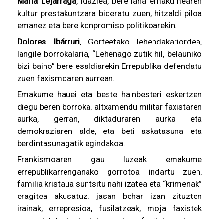
María Lejárraga
, idazlea, bere lana emakumearen
kultur prestakuntzara bideratu zuen, hitzaldi piloa
emanez eta bere konpromiso politikoarekin.
Dolores Ibárruri
, Gorteetako lehendakariordea,
langile borrokalaria, “Lehenago zutik hil, belauniko
bizi baino” bere esaldiarekin Errepublika defendatu
zuen faxismoaren aurrean.
Emakume hauei eta beste hainbesteri eskertzen
diegu beren borroka, altxamendu militar faxistaren
aurka, gerran, diktaduraren aurka eta
demokraziaren alde, eta beti askatasuna eta
berdintasunagatik egindakoa.
Frankismoaren gau luzeak emakume
errepublikarrenganako gorrotoa indartu zuen,
familia kristaua suntsitu nahi izatea eta “krimenak”
eragitea akusatuz, jasan behar izan zituzten
irainak, errepresioa, fusilatzeak, moja faxistek