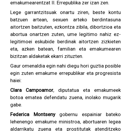
emakumearentzat II. Errepublika zer izan zen.
Lege garrantzitsuak onartu ziren, beste kontu
batzuen artean, sexuen arteko berdintasuna
aitortzen baitzuten, ezkontza zibila, dibortzioa eta
abortua onartzen zuten, ume legitimo nahiz ez-
legitimoei eskubide berdinak aitortzen zizkieten
eta, azken batean, familian eta emakumearen
bizitzan aldaketak ekarri zituzten.
Gaur omenaldia egin nahi diegu hori guztia posible
egin zuten emakume errepublikar eta progresista
haiei:
Clara Campoamor
, diputatua eta emakumeek
botoa ematea defendatu zuena, inolako mugarik
gabe.
Federica Montseny
gobernu espainiar bateko
lehenengo emakume ministroa, abortuaren legea
aldarrikatu zuena eta prostitutak atenditzeko