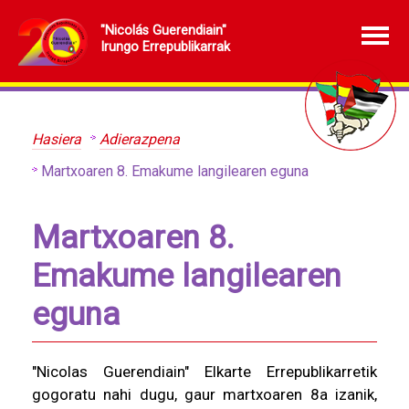
"Nicolás Guerendiain"
Irungo Errepublikarrak
Hasiera
Adierazpena
Martxoaren 8. Emakume langilearen eguna
Martxoaren 8.
Emakume langilearen
eguna
"Nicolas Guerendiain" Elkarte Errepublikarretik
gogoratu nahi dugu, gaur martxoaren 8a izanik,