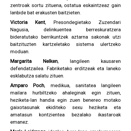
zentroak sortu zituena, ostatua eskaintzeaz gain
lanbide bat erakusten baitzieten.
Victoria Kent
, Presondegietako Zuzendari
Nagusia, delinkuentea berreskuratzera
bideratutako berrikuntzek aztarna sakonak utzi
baitzituzten kartzeletako sistema ulertzeko
moduan.
Margarita Nelken
, langileen kausaren
defendatzailea. Fabriketako erditzeak eta laneko
esklabutza salatu zituen.
Amparo Poch
, medikua, sanitatea langileen
mailara hurbiltzeko ahaleginak egin zituen,
heziketa-lan handia egin zuen benereo motako
gaixotasunak ekiditeko sexu heziketa eta
amatasun kontzientea bezalako ikastaroak
emanez.