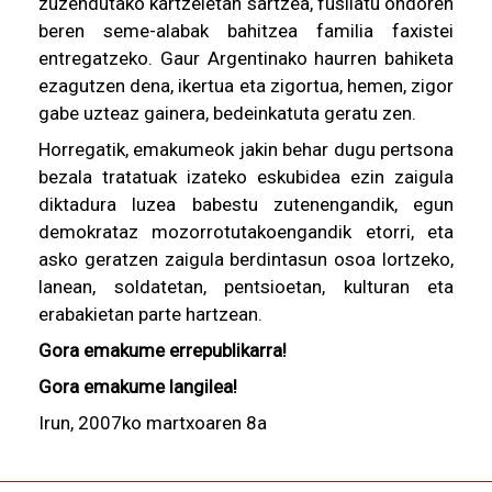
zuzendutako kartzeletan sartzea, fusilatu ondoren
beren seme-alabak bahitzea familia faxistei
entregatzeko. Gaur Argentinako haurren bahiketa
ezagutzen dena, ikertua eta zigortua, hemen, zigor
gabe uzteaz gainera, bedeinkatuta geratu zen.
Horregatik, emakumeok jakin behar dugu pertsona
bezala tratatuak izateko eskubidea ezin zaigula
diktadura luzea babestu zutenengandik, egun
demokrataz mozorrotutakoengandik etorri, eta
asko geratzen zaigula berdintasun osoa lortzeko,
lanean, soldatetan, pentsioetan, kulturan eta
erabakietan parte hartzean.
Gora emakume errepublikarra!
Gora emakume langilea!
Irun, 2007ko martxoaren 8a