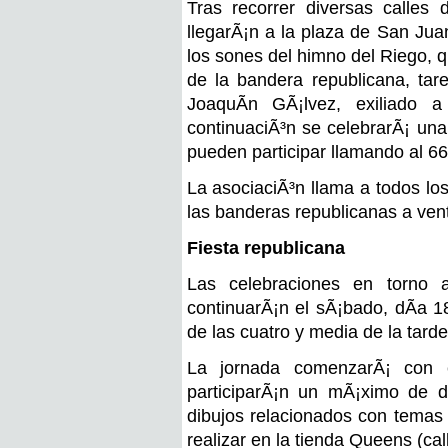
Tras recorrer diversas calles d
llegarÃ¡n a la plaza de San Jua
los sones del himno del Riego, q
de la bandera republicana, ta
JoaquÃ­n GÃ¡lvez, exiliado
continuaciÃ³n se celebrarÃ¡ una
pueden participar llamando al 6
La asociaciÃ³n llama a todos lo
las banderas republicanas a ven
Fiesta republicana
Las celebraciones en torno a
continuarÃ¡n el sÃ¡bado, dÃ­a 18
de las cuatro y media de la tarde
La jornada comenzarÃ¡ con e
participarÃ¡n un mÃ¡ximo de 
dibujos relacionados con temas 
realizar en la tienda Queens (ca