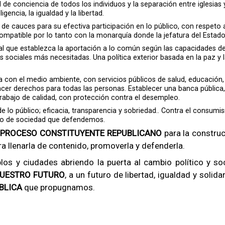
ad de conciencia de todos los individuos y la separación entre iglesias
ligencia, la igualdad y la libertad.
e cauces para su efectiva participación en lo público, con respeto a
ompatible por lo tanto con la monarquía donde la jefatura del Estado 
al que establezca la aportación a lo común según las capacidades de c
s sociales más necesitadas. Una política exterior basada en la paz y la
con el medio ambiente, con servicios públicos de salud, educación, se
acer derechos para todas las personas. Establecer una banca pública
trabajo de calidad, con protección contra el desempleo.
 de lo público; eficacia, transparencia y sobriedad.. Contra el cons
elo de sociedad que defendemos.
PROCESO CONSTITUYENTE REPUBLICANO
para la construc
ra llenarla de contenido, promoverla y defenderla.
los y ciudades abriendo la puerta al cambio político y soc
NUESTRO FUTURO
, a un futuro de libertad, igualdad y soli
BLICA
que propugnamos.