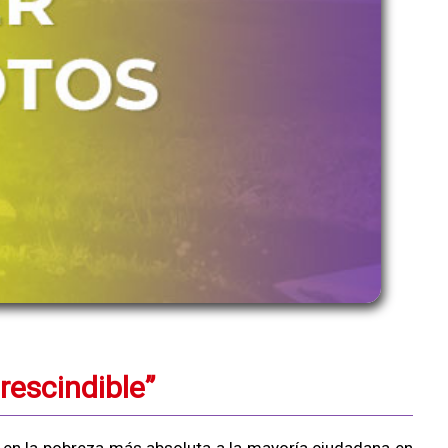
rescindible”
 en la pobreza más absoluta a la mayoría ciudadana en